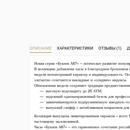
ОПИСАНИЕ
ХАРАКТЕРИСТИКИ
ОТЗЫВЫ (1)
Д
Новая серия «Буялов А67» – логическое развитие попул
В коллекцию добавлены часы в благородном бронзовом 
модели неповторимый характер и индивидуальность. Ос
элегантно сочетаются накладные и «сендвич» индексы.
Обновленная модель сохраняет традиции предшественниц
высокую водозащиту до 20 АТМ;
надежный однонаправленный безель для професси
завинчивающуюся подпружиненную заводную гол
выпуклый сапфир с антибликовым покрытием для 
Коллекция выпущена лимитированным тиражом – всего 50
настоящему эксклюзивной.
Часы «Буялов А67» – это гармоничное сочетание россий