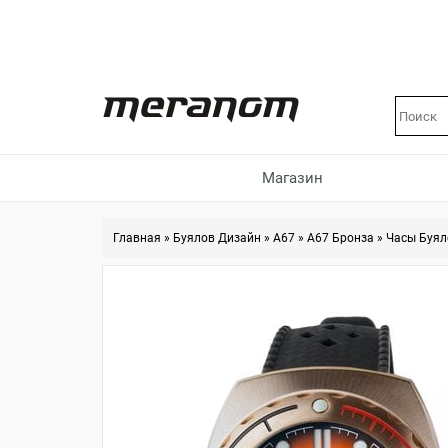
Магазин
Главная
»
Буялов Дизайн
»
A67
»
A67 Бронза
»
Часы Буял