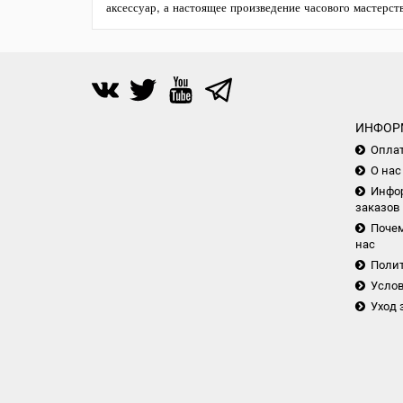
аксессуар, а настоящее произведение часового мастерст
ИНФОР
Опла
О нас
Инфор
заказов
Почем
нас
Поли
Услов
Уход 