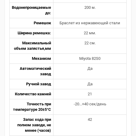
Водонепроницаемые
200 м.
до:
Ремешок
Браслет из нержавеющей стали
Ширина ремешка:
22 мм.
Максимальный
22 см.
объем запястья,мм
Механизм
Miyota 82S0
Автоматический
Да
завод
Ручной завод
Да
Количество камней
21
Точность при
-20...+40 сек/день
температуре 20±5°С
Запас хода при
42
полном заводе, не
менее (часов)