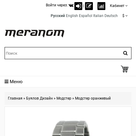
Войти через:
|
Кабинет
Русский
English
Español
Italian
Deutsch
$
Меню
Главная
»
Буялов Дизайн
»
Модстер
»
Модстер оранжевый