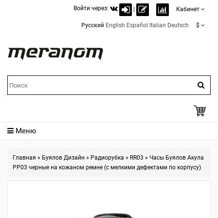
Войти через:
|
Кабинет
Русский
English
Español
Italian
Deutsch
$
Меню
Главная
»
Буялов Дизайн
»
Радиорубка
»
RR03
»
Часы Буялов Акула
РР03 черные на кожаном ремне (с мелкими дефектами по корпусу)