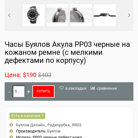
Часы Буялов Акула РР03 черные на
кожаном ремне (с мелкими
дефектами по корпусу)
Цена:
$190
$403
в закладки
сравнение
КУПИТЬ
Есть в наличии 1
Буялов Дизайн
Радиорубка
RR03
Производитель:
Буялов
Модель:
РР03 черные дефект кожа