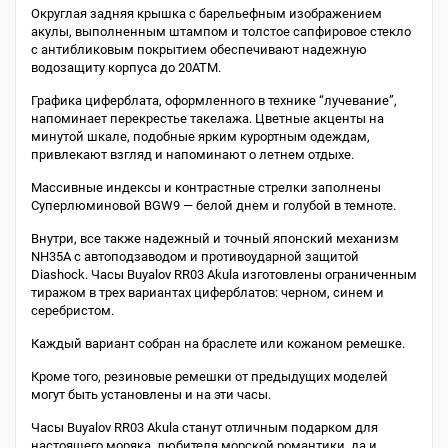
Округлая задняя крышка с барельефным изображением
акулы, выполненным штампом и толстое сапфировое стекло
с антибликовым покрытием обеспечивают надежную
водозащиту корпуса до 20АТМ.
Графика циферблата, оформленного в технике “лучевание”,
напоминает перекрестье такелажа. Цветные акценты на
минутой шкале, подобные ярким курортным одеждам,
привлекают взгляд и напоминают о летнем отдыхе.
Массивные индексы и контрастные стрелки заполнены
Суперлюминовой BGW9 — белой днем и голубой в темноте.
Внутри, все также надежный и точный японский механизм
NH35A с автоподзаводом и противоударной защитой
Diashock. Часы Buyalov RR03 Akula изготовлены ограниченным
тиражом в трех вариантах циферблатов: черном, синем и
серебристом.
Каждый вариант собран на браслете или кожаном ремешке.
Кроме того, резиновые ремешки от предыдущих моделей
могут быть установлены и на эти часы.
Часы Buyalov RR03 Akula станут отличным подарком для
настоящего моряка, любителя морской романтики, да и