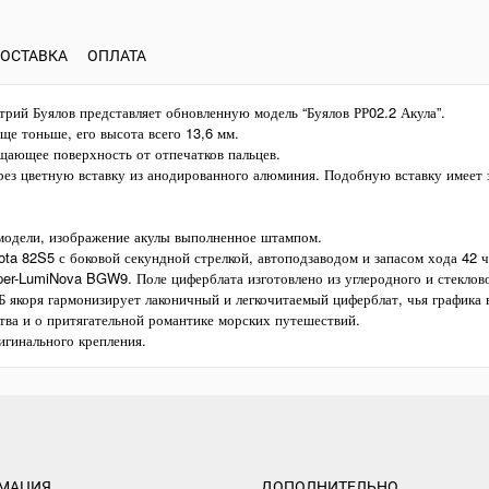
ОСТАВКА
ОПЛАТА
трий Буялов представляет обновленную модель “Буялов РР02.2 Акула”.
ще тоньше, его высота всего 13,6 мм.
щающее поверхность от отпечатков пальцев.
рез цветную вставку из анодированного алюминия. Подобную вставку имеет 
 модели, изображение акулы выполненное штампом.
ota 82S5 с боковой секундной стрелкой, автоподзаводом и запасом хода 42 ч
er-LumiNova BGW9. Поле циферблата изготовлено из углеродного и стеклово
Б якоря гармонизирует лаконичный и легкочитаемый циферблат, чья графика 
ва и о притягательной романтике морских путешествий.
игинального крепления.
МАЦИЯ
ДОПОЛНИТЕЛЬНО