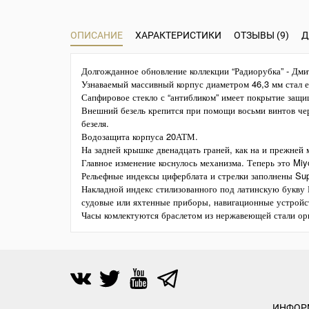
ОПИСАНИЕ
ХАРАКТЕРИСТИКИ
ОТЗЫВЫ (9)
Д
Долгожданное обновление коллекции “Радиорубка” - Дми
Узнаваемый массивный корпус диаметром 46,3 мм стал е
Сапфировое стекло с “антибликом” имеет покрытие защи
Внешний безель крепится при помощи восьми винтов че
безеля.
Водозащита корпуса 20АТМ.
На задней крышке двенадцать граней, как на и прежней
Главное изменение коснулось механизма. Теперь это Miy
Рельефные индексы циферблата и стрелки заполнены Sup
Накладной индекс стилизованного под латинскую букву 
судовые или яхтенные приборы, навигационные устройст
Часы комлектуются браслетом из нержавеющей стали ор
ИНФОР