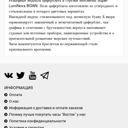
Рельефные индексы циферблата и стрелки заполнены Super-
LumiNova BGW9. Поле циферблата изготовлено из углеродного и
стекловолокна в четырех цветовых вариантах.
Накладной индекс стилизованного под латинскую букву Б якоря
гармонизирует лаконичный и легкочитаемый циферблат, чья
графика в сочетании с брутальностью корпуса напоминает
судовые или яхтенные приборы, навигационные устройства и о
притягательной романтике морских путешествий.
Часы комлектуются браслетом из нержавеющей стали
оригинального крепления.
ИНФОРМАЦИЯ
Оплата
О нас
Информация о доставке и оплате заказов
Почему лучше покупать часы "Восток" у нас
Политика конфиденциальности
Условия и гарантии