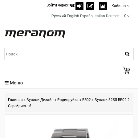
Войти через:
|
Кабинет
Русский
English
Español
Italian
Deutsch
$
Меню
Главная
»
Буялов Дизайн
»
Радиорубка
»
RR02
»
Буялов 82S5 RR02.2
Серебристый