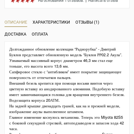
На основании 1 отзывов.
|
Написать отзыв
ОПИСАНИЕ
ХАРАКТЕРИСТИКИ
ОТЗЫВЫ (1)
ДОСТАВКА
ОПЛАТА
Долгожданное обновление коллекции “Радиорубка” - Дмитрий
Буялов представляет обновленную модель “Буялов РР02.2 Акула”.
Узнаваемый массивный корпус диаметром 46,3 мм стал еще
тоньше, его высота всего 13,6 мм.
Сапфировое стекло с “антибликом” имеет покрытие защищающее
поверхность от отпечатков пальцев.
Внешний безель крепится при помощи восьми винтов через
цветную вставку из анодированного алюминия. Подобную вставку
имеет завинчивающаяся головка для вращения внутреннего безеля.
Водозащита корпуса 20АТМ.
На задней крышке двенадцать граней, как на и прежней модели,
изображение акулы выполненное штампом.
Главное изменение коснулось механизма. Теперь это Miyota 82S5
с боковой секундной стрелкой, автоподзаводом и запасом хода 42
часа.