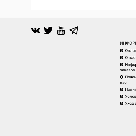
ИНФОР
Опла
О нас
Инфор
заказов
Почем
нас
Поли
Услов
Уход 