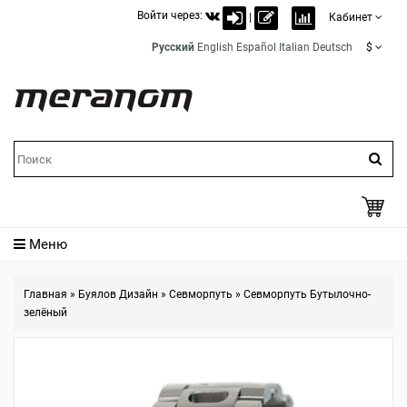
Войти через:
|
Кабинет
Русский
English
Español
Italian
Deutsch
$
Меню
Главная
»
Буялов Дизайн
»
Севморпуть
»
Севморпуть Бутылочно-
зелёный