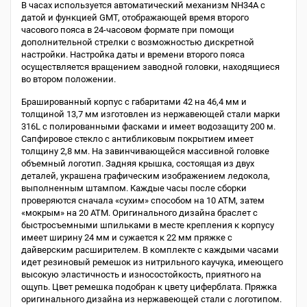
В часах используется автоматический механизм NH34A с
датой и функцией GMT, отображающей время второго
часового пояса в 24-часовом формате при помощи
дополнительной стрелки с возможностью дискретной
настройки. Настройка даты и времени второго пояса
осуществляется вращением заводной головки, находящиеся
во втором положении.
Брашированный корпус с габаритами 42 на 46,4 мм и
толщиной 13,7 мм изготовлен из нержавеющей стали марки
316L с полированными фасками и имеет водозащиту 200 м.
Сапфировое стекло с антибликовым покрытием имеет
толщину 2,8 мм. На завинчивающейся массивной головке
объемный логотип. Задняя крышка, состоящая из двух
деталей, украшена графическим изображением ледокола,
выполненным штампом. Каждые часы после сборки
проверяются сначала «сухим» способом на 10 АТМ, затем
«мокрым» на 20 АТМ. Оригинального дизайна браслет с
быстросъемными шпильками в месте крепления к корпусу
имеет ширину 24 мм и сужается к 22 мм пряжке с
дайверским расширителем. В комплекте с каждыми часами
идет резиновый ремешок из нитрильного каучука, имеющего
высокую эластичность и износостойкость, приятного на
ощупь. Цвет ремешка подобран к цвету циферблата. Пряжка
оригинального дизайна из нержавеющей стали с логотипом.