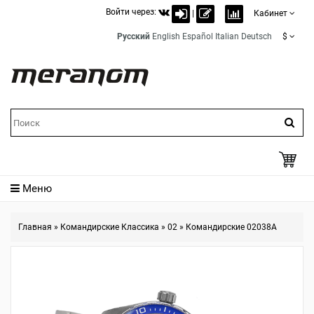
Войти через:
|
Кабинет
Русский
English
Español
Italian
Deutsch
$
Меню
Главная
»
Командирские Классика
»
02
»
Командирские 02038A