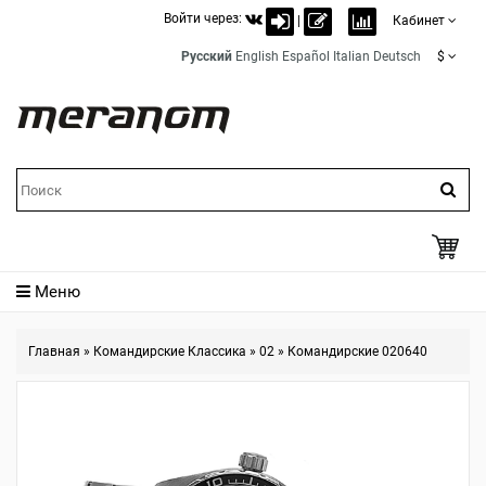
Войти через:
|
Кабинет
Русский
English
Español
Italian
Deutsch
$
Меню
Главная
»
Командирские Классика
»
02
»
Командирские 020640