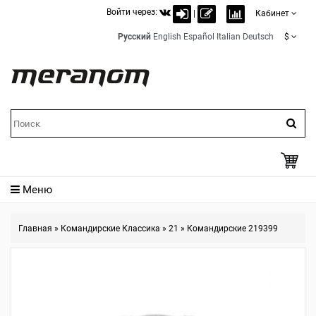
Войти через:
|
Кабинет
Русский
English
Español
Italian
Deutsch
$
Меню
Главная
»
Командирские Классика
»
21
»
Командирские 219399