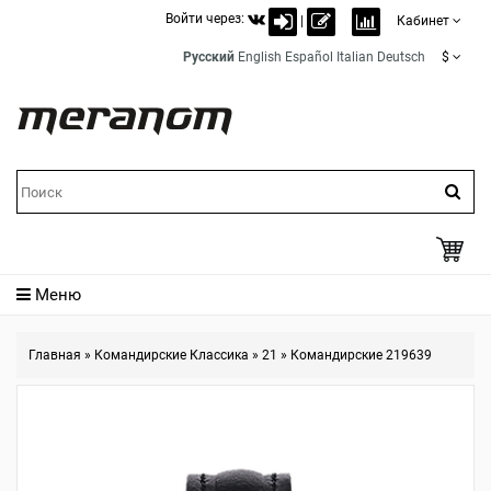
Войти через:
|
Кабинет
Русский
English
Español
Italian
Deutsch
$
Меню
Главная
»
Командирские Классика
»
21
»
Командирские 219639