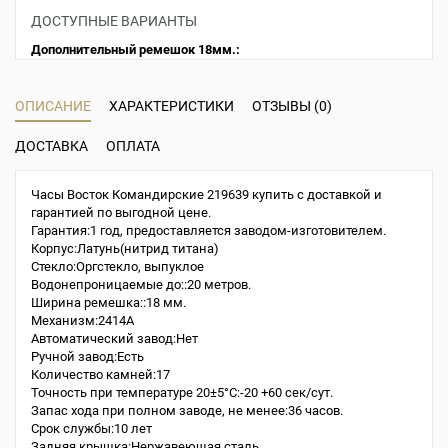
ДОСТУПНЫЕ ВАРИАНТЫ
Дополнительный ремешок 18мм.:
ОПИСАНИЕ
ХАРАКТЕРИСТИКИ
ОТЗЫВЫ (0)
ДОСТАВКА
ОПЛАТА
Часы Восток Командирские 219639 купить с доставкой и
гарантией по выгодной цене.
Гарантия:1 год, предоставляется заводом-изготовителем.
Корпус:Латунь(нитрид титана)
Стекло:Оргстекло, выпуклое
Водонепроницаемые до::20 метров.
Ширина ремешка::18 мм.
Механизм:2414A
Автоматический завод:Нет
Ручной завод:Есть
Количество камней:17
Точность при температуре 20±5°С:-20 +60 сек/сут.
Запас хода при полном заводе, не менее:36 часов.
Срок службы:10 лет
Задняя крышка:Нержавеющая сталь