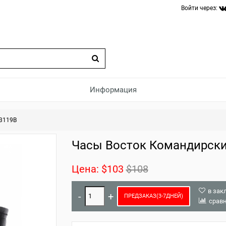
Войти через:
Информация
3119B
Часы Восток Командирски
Цена:
$103
$108
в зак
ПРЕДЗАКАЗ(3-7ДНЕЙ)
срав