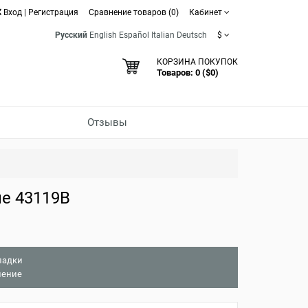
Вход
|
Регистрация
Сравнение товаров (0)
Кабинет
Русский
English
Español
Italian
Deutsch
$
КОРЗИНА ПОКУПОК
Товаров: 0 ($0)
Отзывы
е 43119B
ладки
нение