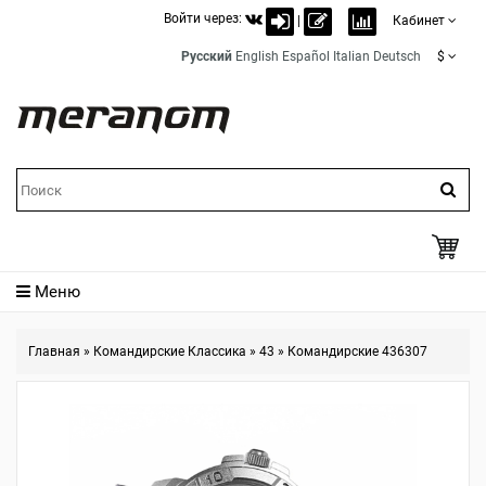
Войти через:
|
Кабинет
Русский
English
Español
Italian
Deutsch
$
Меню
Главная
»
Командирские Классика
»
43
»
Командирские 436307