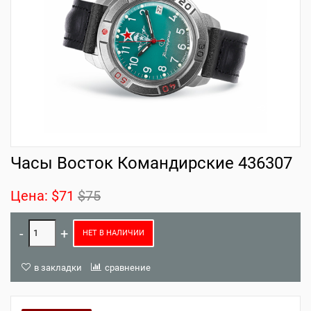
Часы Восток Командирские 436307
Цена:
$71
$75
НЕТ В НАЛИЧИИ
в закладки
сравнение