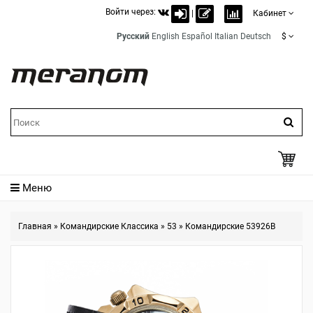
Войти через:
|
Кабинет
Русский
English
Español
Italian
Deutsch
$
Меню
Главная
»
Командирские Классика
»
53
»
Командирские 53926B