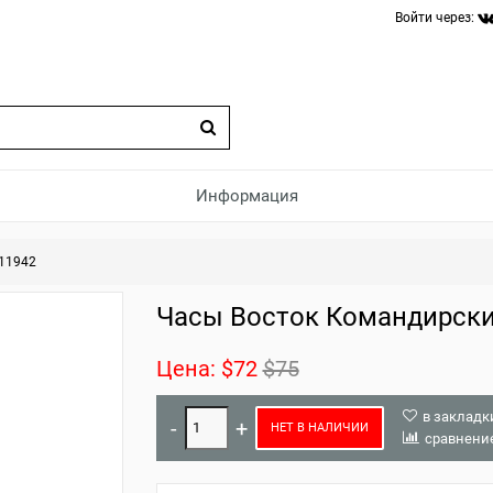
Войти через:
Информация
11942
Часы Восток Командирски
Цена:
$72
$75
в закладк
НЕТ В НАЛИЧИИ
сравнени