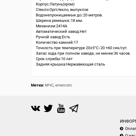
Корпус:Латунь(хром)
Стекло:Оргстекло, выпуклое
Водонепроницаемые до::20 метров.
Ширина ремешка::18 мм.
Механизм:2414A
Автоматический завод:Нет
Ручной завод:Есть
Количество камней:17
Точность при температуре 20±5°С:-20 +60 сек/сут.
Запас хода при полном заводе, не менее:36 часов.
Срок службы:10 лет
Задняя крышка:Нержавеющая сталь
Метки:
МЧС
,
emercom
ИНФОР
Опла
О нас