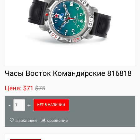
Часы Восток Командирские 816818
Цена:
$71
$75
НЕТ В НАЛИЧИИ
в закладки
сравнение