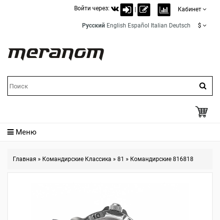
Войти через:
|
Кабинет
Русский
English
Español
Italian
Deutsch
$
Меню
Главная
»
Командирские Классика
»
81
»
Командирские 816818