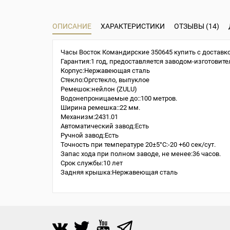
ОПИСАНИЕ
ХАРАКТЕРИСТИКИ
ОТЗЫВЫ (14)
Часы Восток Командирские 350645 купить с доставко
Гарантия:1 год, предоставляется заводом-изготовите
Корпус:Нержавеющая сталь
Стекло:Оргстекло, выпуклое
Ремешок:нейлон (ZULU)
Водонепроницаемые до::100 метров.
Ширина ремешка::22 мм.
Механизм:2431.01
Автоматический завод:Есть
Ручной завод:Есть
Точность при температуре 20±5°С:-20 +60 сек/сут.
Запас хода при полном заводе, не менее:36 часов.
Срок службы:10 лет
Задняя крышка:Нержавеющая сталь