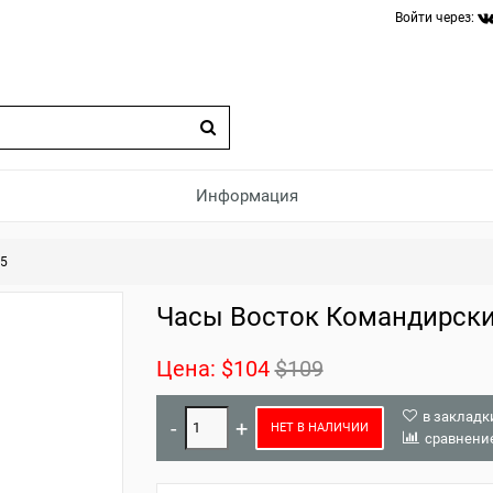
Войти через:
Информация
45
Часы Восток Командирски
Цена:
$104
$109
в закладк
НЕТ В НАЛИЧИИ
сравнени