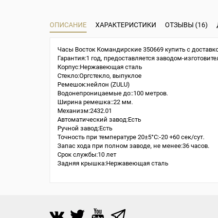
ОПИСАНИЕ
ХАРАКТЕРИСТИКИ
ОТЗЫВЫ (16)
Часы Восток Командирские 350669 купить с доставко
Гарантия:1 год, предоставляется заводом-изготовите
Корпус:Нержавеющая сталь
Стекло:Оргстекло, выпуклое
Ремешок:нейлон (ZULU)
Водонепроницаемые до::100 метров.
Ширина ремешка::22 мм.
Механизм:2432.01
Автоматический завод:Есть
Ручной завод:Есть
Точность при температуре 20±5°С:-20 +60 сек/сут.
Запас хода при полном заводе, не менее:36 часов.
Срок службы:10 лет
Задняя крышка:Нержавеющая сталь