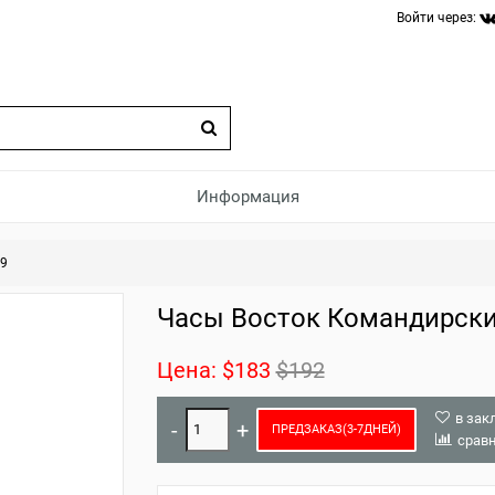
Войти через:
Информация
69
Часы Восток Командирски
Цена:
$183
$192
в зак
ПРЕДЗАКАЗ(3-7ДНЕЙ)
срав