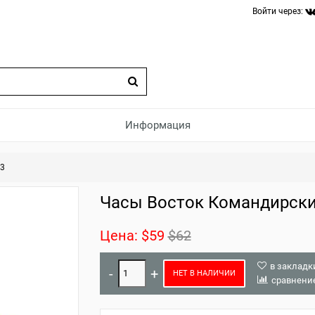
Войти через:
Информация
33
Часы Восток Командирски
Цена:
$59
$62
в закладк
НЕТ В НАЛИЧИИ
сравнени