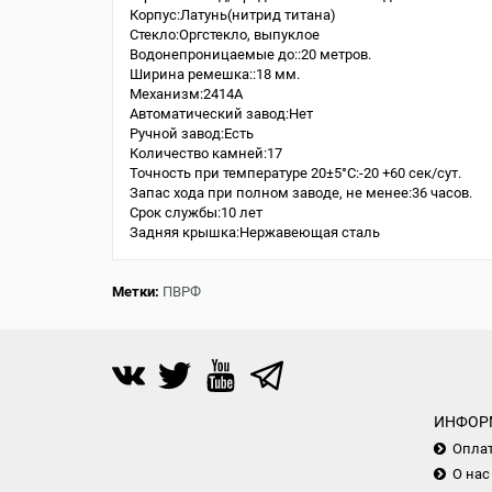
Корпус:Латунь(нитрид титана)
Стекло:Оргстекло, выпуклое
Водонепроницаемые до::20 метров.
Ширина ремешка::18 мм.
Механизм:2414A
Автоматический завод:Нет
Ручной завод:Есть
Количество камней:17
Точность при температуре 20±5°С:-20 +60 сек/сут.
Запас хода при полном заводе, не менее:36 часов.
Срок службы:10 лет
Задняя крышка:Нержавеющая сталь
Метки:
ПВРФ
ИНФОР
Опла
О нас