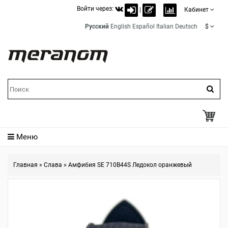
Войти через:
|
Кабинет
Русский
English
Español
Italian
Deutsch
$
Меню
Главная
»
Слава
»
Амфибия SE 710B44S Ледокол оранжевый