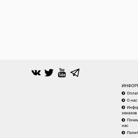
ИНФОР
Опла
О нас
Инфор
заказов
Почем
нас
Поли