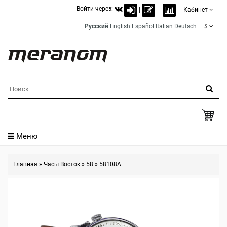
Войти через:
|
Кабинет
Русский
English
Español
Italian
Deutsch
$
Меню
Главная
»
Часы Восток
»
58
»
58108A