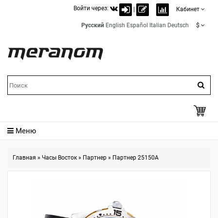
Войти через:
|
Кабинет
Русский
English
Español
Italian
Deutsch
$
Меню
Главная
»
Часы Восток
»
Партнер
»
Партнер 25150A