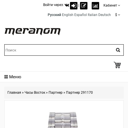
Войти через:
|
Кабинет
Русский
English
Español
Italian
Deutsch
$
Меню
Главная
»
Часы Восток
»
Партнер
»
Партнер 291170