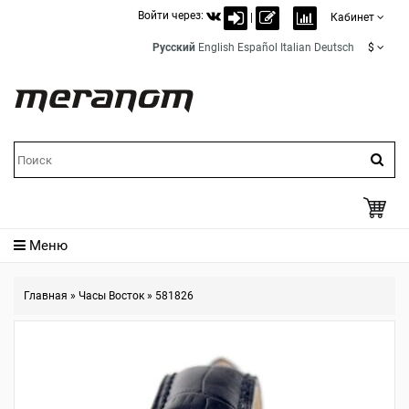
Войти через:
|
Кабинет
Русский
English
Español
Italian
Deutsch
$
Меню
Главная
»
Часы Восток
»
581826