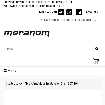
For your convenience, we accept payments via PayPal.
Worldwide shipping with Russian post or DHL.
Login with:
|
Account
Русский
English
Español
Italian
Deutsch
$
Menu
Startseite
»
Amfibia
»
Amphibia Ersatzteile
»
Dial 1967-B04