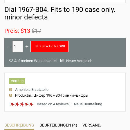
Dial 1967-B04. Fits to 190 case only.
minor defects
Preis:
$13
$17
IN DEN WARENKORB
Auf meinen Wunschzettel
Neuer Vergleich
Vorrätig
Amphibia Ersatzteile
Produktnr.:
Цифер 1967-B04 синий+цифры
Based on 4 reviews.
|
Neue Beurteilung
BESCHREIBUNG
BEURTEILUNGEN (4)
VERSAND.