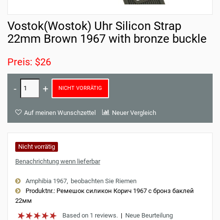
Vostok(Wostok) Uhr Silicon Strap
22mm Brown 1967 with bronze buckle
Preis: $26
NICHT VORRÄTIG
Auf meinen Wunschzettel
Neuer Vergleich
Nicht vorrätig
Benachrichtung wenn lieferbar
Amphibia 1967
beobachten Sie Riemen
Produktnr.:
Ремешок силикон Корич 1967 с бронз баклей
22мм
Based on 1 reviews.
|
Neue Beurteilung