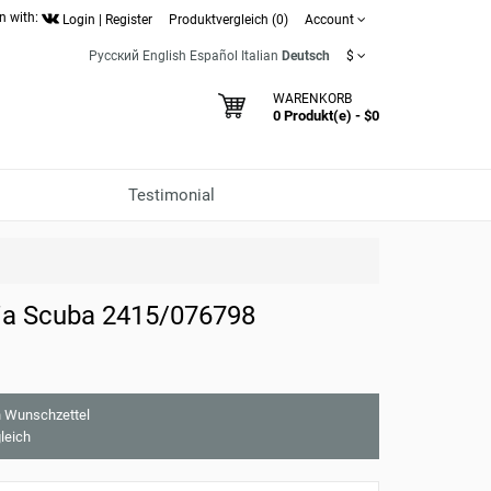
n with:
Login
|
Register
Produktvergleich (0)
Account
Русский
English
Español
Italian
Deutsch
$
WARENKORB
0 Produkt(e) - $0
Testimonial
ia Scuba 2415/076798
 Wunschzettel
leich