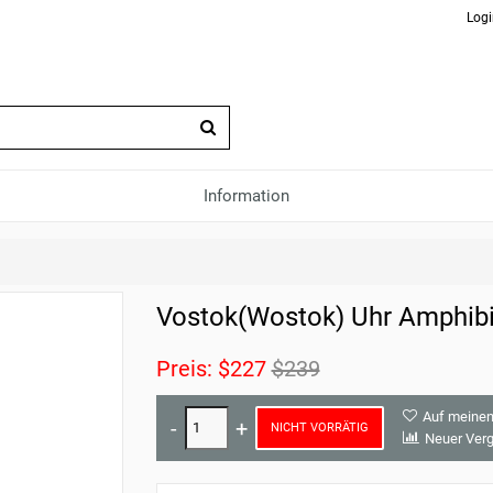
Logi
Information
Vostok(Wostok) Uhr Amphib
Preis:
$227
$239
Auf meinen
NICHT VORRÄTIG
Neuer Verg