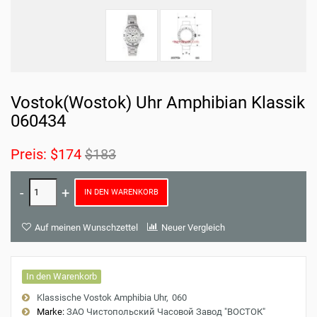
Vostok(Wostok) Uhr Amphibian Klassik
060434
Preis:
$174
$183
IN DEN WARENKORB
Auf meinen Wunschzettel
Neuer Vergleich
In den Warenkorb
Klassische Vostok Amphibia Uhr
060
Marke:
ЗАО Чистопольский Часовой Завод "ВОСТОК"