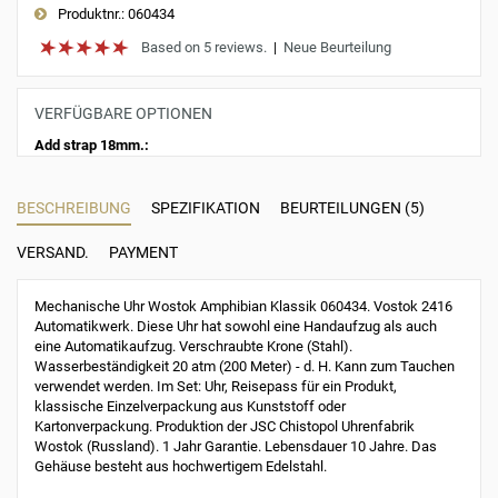
Produktnr.:
060434
Based on 5 reviews.
|
Neue Beurteilung
VERFÜGBARE OPTIONEN
Add strap 18mm.:
BESCHREIBUNG
SPEZIFIKATION
BEURTEILUNGEN (5)
VERSAND.
PAYMENT
Mechanische Uhr Wostok Amphibian Klassik 060434. Vostok 2416
Automatikwerk. Diese Uhr hat sowohl eine Handaufzug als auch
eine Automatikaufzug. Verschraubte Krone (Stahl).
Wasserbeständigkeit 20 atm (200 Meter) - d. H. Kann zum Tauchen
verwendet werden. Im Set: Uhr, Reisepass für ein Produkt,
klassische Einzelverpackung aus Kunststoff oder
Kartonverpackung. Produktion der JSC Chistopol Uhrenfabrik
Wostok (Russland). 1 Jahr Garantie. Lebensdauer 10 Jahre. Das
Gehäuse besteht aus hochwertigem Edelstahl.