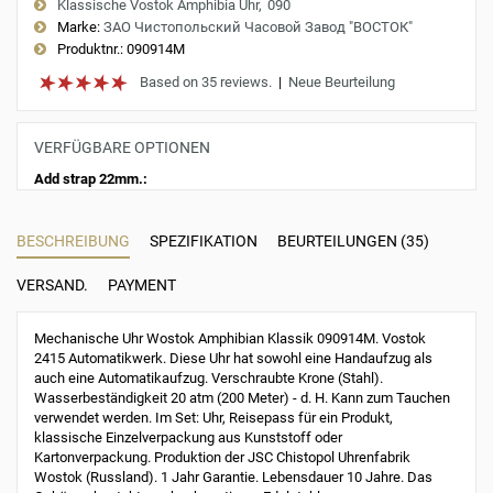
Klassische Vostok Amphibia Uhr
090
Marke:
ЗАО Чистопольский Часовой Завод "ВОСТОК"
Produktnr.:
090914M
Based on 35 reviews.
|
Neue Beurteilung
VERFÜGBARE OPTIONEN
Add strap 22mm.:
BESCHREIBUNG
SPEZIFIKATION
BEURTEILUNGEN (35)
VERSAND.
PAYMENT
Mechanische Uhr Wostok Amphibian Klassik 090914M. Vostok
2415 Automatikwerk. Diese Uhr hat sowohl eine Handaufzug als
auch eine Automatikaufzug. Verschraubte Krone (Stahl).
Wasserbeständigkeit 20 atm (200 Meter) - d. H. Kann zum Tauchen
verwendet werden. Im Set: Uhr, Reisepass für ein Produkt,
klassische Einzelverpackung aus Kunststoff oder
Kartonverpackung. Produktion der JSC Chistopol Uhrenfabrik
Wostok (Russland). 1 Jahr Garantie. Lebensdauer 10 Jahre. Das