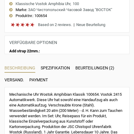
Klassische Vostok Amphibia Uhr
100
Marke:
ЗАО Чистопольский Часовой Завод "ВОСТОК"
Produktnr.:
100654
Based on 2 reviews.
|
Neue Beurteilung
VERFÜGBARE OPTIONEN
Add strap 22mm.:
BESCHREIBUNG
SPEZIFIKATION
BEURTEILUNGEN (2)
VERSAND.
PAYMENT
Mechanische Uhr Wostok Amphibian Klassik 100654. Vostok 2415
Automatikwerk. Diese Uhr hat sowohl eine Handaufzug als auch
eine Automatikaufzug. Verschraubte Krone (Stahl).
Wasserbeständigkeit 20 atm (200 Meter) - d. H. Kann zum Tauchen
verwendet werden. Im Set: Uhr, Reisepass für ein Produkt,
klassische Einzelverpackung aus Kunststoff oder
Kartonverpackung. Produktion der JSC Chistopol Uhrenfabrik
Wostok (Russland). 1 Jahr Garantie. Lebensdauer 10 Jahre. Das