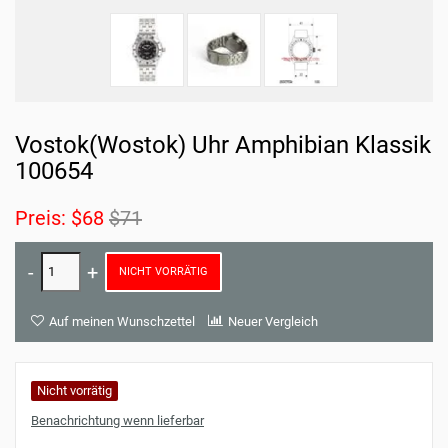
Vostok(Wostok) Uhr Amphibian Klassik
100654
Preis:
$68
$71
NICHT VORRÄTIG
Auf meinen Wunschzettel
Neuer Vergleich
Nicht vorrätig
Benachrichtung wenn lieferbar