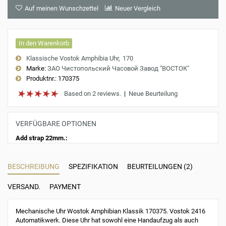
Auf meinen Wunschzettel
Neuer Vergleich
In den Warenkorb
Klassische Vostok Amphibia Uhr
170
Marke:
ЗАО Чистопольский Часовой Завод "ВОСТОК"
Produktnr.:
170375
Based on 2 reviews.
|
Neue Beurteilung
VERFÜGBARE OPTIONEN
Add strap 22mm.:
BESCHREIBUNG
SPEZIFIKATION
BEURTEILUNGEN (2)
VERSAND.
PAYMENT
Mechanische Uhr Wostok Amphibian Klassik 170375. Vostok 2416
Automatikwerk. Diese Uhr hat sowohl eine Handaufzug als auch