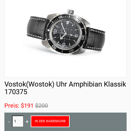
Vostok(Wostok) Uhr Amphibian Klassik
170375
Preis:
$191
$200
IN DEN WARENKORB