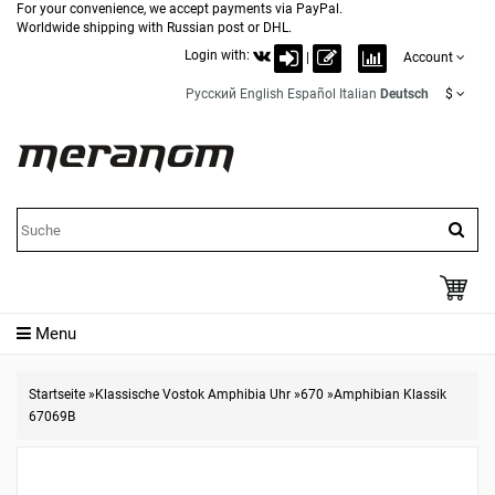
For your convenience, we accept payments via PayPal.
Worldwide shipping with Russian post or DHL.
Login with:
|
Account
Русский
English
Español
Italian
Deutsch
$
Menu
Startseite
»
Klassische Vostok Amphibia Uhr
»
670
»
Amphibian Klassik
67069B