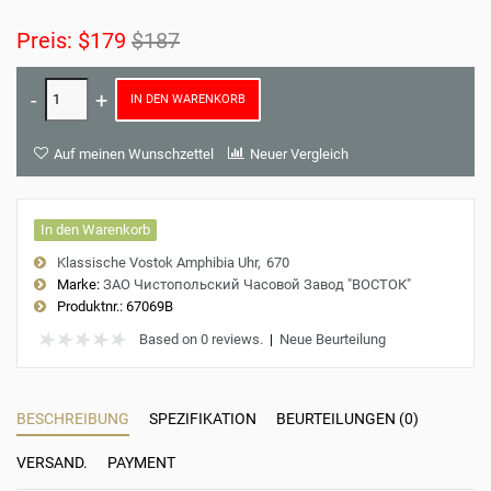
Preis:
$179
$187
IN DEN WARENKORB
Auf meinen Wunschzettel
Neuer Vergleich
In den Warenkorb
Klassische Vostok Amphibia Uhr
670
Marke:
ЗАО Чистопольский Часовой Завод "ВОСТОК"
Produktnr.:
67069B
Based on 0 reviews.
|
Neue Beurteilung
BESCHREIBUNG
SPEZIFIKATION
BEURTEILUNGEN (0)
VERSAND.
PAYMENT