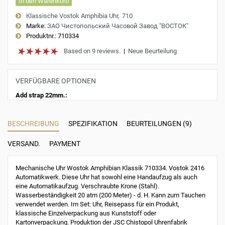
In den Warenkorb
Klassische Vostok Amphibia Uhr
710
Marke:
ЗАО Чистопольский Часовой Завод "ВОСТОК"
Produktnr.:
710334
Based on 9 reviews.
|
Neue Beurteilung
VERFÜGBARE OPTIONEN
Add strap 22mm.:
BESCHREIBUNG
SPEZIFIKATION
BEURTEILUNGEN (9)
VERSAND.
PAYMENT
Mechanische Uhr Wostok Amphibian Klassik 710334. Vostok 2416
Automatikwerk. Diese Uhr hat sowohl eine Handaufzug als auch
eine Automatikaufzug. Verschraubte Krone (Stahl).
Wasserbeständigkeit 20 atm (200 Meter) - d. H. Kann zum Tauchen
verwendet werden. Im Set: Uhr, Reisepass für ein Produkt,
klassische Einzelverpackung aus Kunststoff oder
Kartonverpackung. Produktion der JSC Chistopol Uhrenfabrik