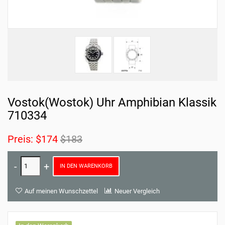
Vostok(Wostok) Uhr Amphibian Klassik
710334
Preis:
$174
$183
IN DEN WARENKORB
Auf meinen Wunschzettel
Neuer Vergleich