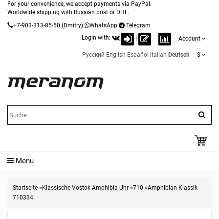
For your convenience, we accept payments via PayPal.
Worldwide shipping with Russian post or DHL.
+7-903-313-85-50
(Dmitry)
WhatsApp
Telegram
Login with:
|
Account
Русский
English
Español
Italian
Deutsch
$
Menu
Startseite
»
Klassische Vostok Amphibia Uhr
»
710
»
Amphibian Klassik
710334