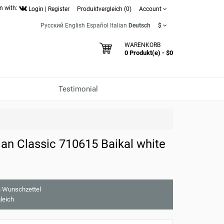
n with:
Login
|
Register
Produktvergleich (0)
Account
Русский
English
Español
Italian
Deutsch
$
WARENKORB
0 Produkt(e) - $0
Testimonial
an Classic 710615 Baikal white
 Wunschzettel
leich