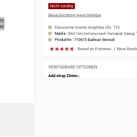
Nicht vorrätig
Benachrichtung wenn lieferbar
Klassische Vostok Amphibia Uhr
710
Marke:
ЗАО Чистопольский Часовой Завод 
Produktnr.:
710615 Байкал белый
Based on 8 reviews.
|
Neue Beurt
VERFÜGBARE OPTIONEN
Add strap 22mm.: