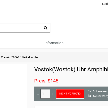
Logi
Information
Classic 710615 Baikal white
Vostok(Wostok) Uhr Amphibi
Preis: $145
Auf meinen
NICHT VORRÄTIG
Neuer Verg