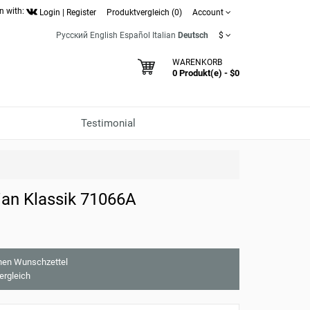
n with:
Login
|
Register
Produktvergleich (0)
Account
Русский
English
Español
Italian
Deutsch
$
WARENKORB
0 Produkt(e) - $0
Testimonial
an Klassik 71066A
nen Wunschzettel
ergleich