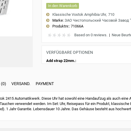
In den Warenkorb
Klassische Vostok Amphibia Uhr
710
Marke:
ЗАО Чистопольский Часовой Завод 
Produktnr.:
71066A
Based on 0 reviews.
|
Neue Beurt
VERFÜGBARE OPTIONEN
Add strap 22mm.:
(0)
VERSAND.
PAYMENT
k 2415 Automatikwerk. Diese Uhr hat sowohl eine Handaufzug als auch eine Au
Tauchen verwendet werden. Im Set: Uhr, Reisepass für ein Produkt, klassische
nd). 1 Jahr Garantie. Lebensdauer 10 Jahre. Das Gehäuse besteht aus hochwert