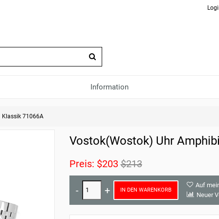
Logi
Information
 Klassik 71066A
Vostok(Wostok) Uhr Amphibi
Preis:
$203
$213
Auf mei
IN DEN WARENKORB
Neuer V