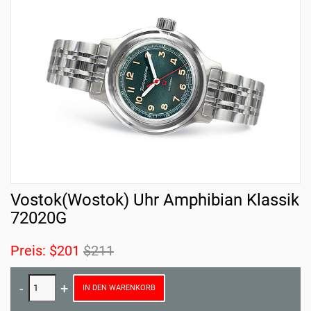
Vostok(Wostok) Uhr Amphibian Klassik
72020G
Preis:
$201
$211
IN DEN WARENKORB