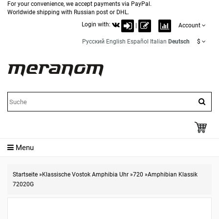
For your convenience, we accept payments via PayPal.
Worldwide shipping with Russian post or DHL.
Login with:
|
Account
Русский
English
Español
Italian
Deutsch
$
Menu
Startseite
»
Klassische Vostok Amphibia Uhr
»
720
»
Amphibian Klassik
72020G