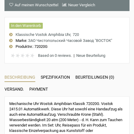
Auf meinen Wunschzettel
Neuer Vergleich
In den Warenkorb
Klassische Vostok Amphibia Uhr
720
Marke:
ЗАО Чистопольский Часовой Завод "ВОСТОК"
Produktnr.:
72020G
Based on 0 reviews.
|
Neue Beurteilung
BESCHREIBUNG
SPEZIFIKATION
BEURTEILUNGEN (0)
VERSAND.
PAYMENT
Mechanische Uhr Wostok Amphibian Klassik 72020G. Vostok
2415.01 Automatikwerk. Diese Uhr hat sowohl eine Handaufzug als
auch eine Automatikaufzug. Verschraubte Krone (Stahl).
Wasserbeständigkeit 20 atm (200 Meter) - d. H. Kann zum Tauchen
verwendet werden. Im Set: Uhr, Reisepass für ein Produkt,
klassische Einzelverpackung aus Kunststoff oder