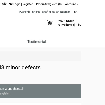
n with:
Login
|
Register
Produktvergleich (0)
Account
Русский
English
Español
Italian
Deutsch
$
WARENKORB
0 Produkt(e) - $0
Testimonial
43 minor defects
nen Wunschzettel
ergleich