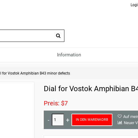
Logi
Information
al for Vostok Amphibian B43 minor defects
Dial for Vostok Amphibian B
Preis: $7
Auf mei
IN DEN WARENKORB
Neuer V