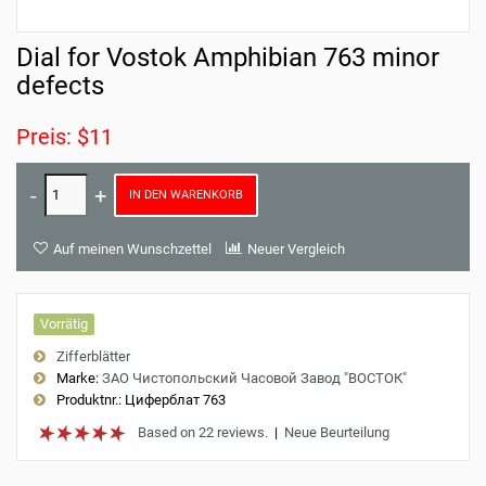
Dial for Vostok Amphibian 763 minor
defects
Preis: $11
IN DEN WARENKORB
Auf meinen Wunschzettel
Neuer Vergleich
Vorrätig
Zifferblätter
Marke:
ЗАО Чистопольский Часовой Завод "ВОСТОК"
Produktnr.:
Циферблат 763
Based on 22 reviews.
|
Neue Beurteilung