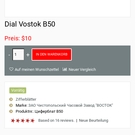
Dial Vostok B50
Preis: $10
IN DEN WARENKORB
Auf meinen Wunschzettel
Neuer Vergleich
Vorrätig
Zifferblätter
Marke:
ЗАО Чистопольский Часовой Завод "ВОСТОК"
Produktnr.:
Циферблат B50
Based on 16 reviews.
|
Neue Beurteilung