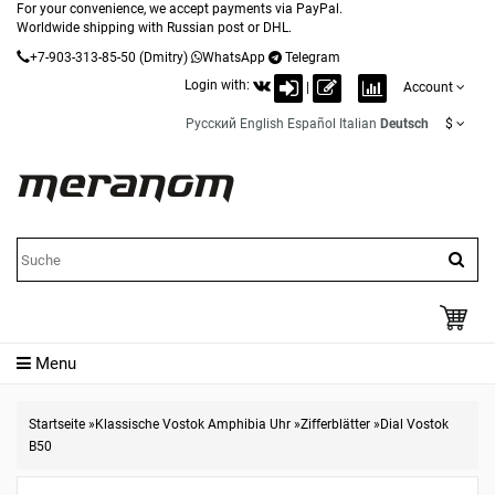
For your convenience, we accept payments via PayPal.
Worldwide shipping with Russian post or DHL.
+7-903-313-85-50
(Dmitry)
WhatsApp
Telegram
Login with:
|
Account
Русский
English
Español
Italian
Deutsch
$
Menu
Startseite
»
Klassische Vostok Amphibia Uhr
»
Zifferblätter
»
Dial Vostok
B50