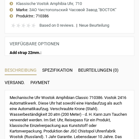
Klassische Vostok Amphibia Uhr
710
Marke:
ЗАО Чистопольский Часовой Завод "ВОСТОК"
Produktnr.:
710386
Based on 0 reviews.
|
Neue Beurteilung
VERFÜGBARE OPTIONEN
Add strap 22mm.:
BESCHREIBUNG
SPEZIFIKATION
BEURTEILUNGEN (0)
VERSAND.
PAYMENT
Mechanische Uhr Wostok Amphibian Classic 710386. Vostok 2416
Automatikwerk. Diese Uhr hat sowohl eine Handaufzug als auch
eine Automatikaufzug. Verschraubte Krone (Stahl).
Wasserbeständigkeit 20 atm (200 Meter) - d. H. Kann zum Tauchen
verwendet werden. Im Set: Uhr, Reisepass für ein Produkt,
klassische Einzelverpackung aus Kunststoff oder
Kartonverpackung. Produktion der JSC Chistopol Uhrenfabrik
Wostok (Russland). 1 Jahr Garantie. Lebensdauer 10 Jahre. Das