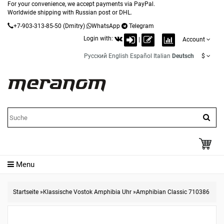
For your convenience, we accept payments via PayPal.
Worldwide shipping with Russian post or DHL.
+7-903-313-85-50
(Dmitry)
WhatsApp
Telegram
Login with:
|
Account
Русский
English
Español
Italian
Deutsch
$
Menu
Startseite
»
Klassische Vostok Amphibia Uhr
»
Amphibian Classic 710386