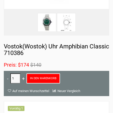
Vostok(Wostok) Uhr Amphibian Classic
710386
Preis:
$174
$140
IN DEN WARENKORB
Auf meinen Wunschzettel
Neuer Vergleich
Vorrätig 1