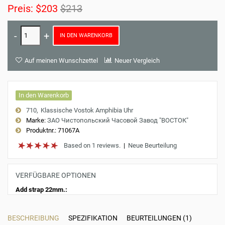
Preis:
$203
$213
IN DEN WARENKORB
Auf meinen Wunschzettel
Neuer Vergleich
In den Warenkorb
710
Klassische Vostok Amphibia Uhr
Marke:
ЗАО Чистопольский Часовой Завод "ВОСТОК"
Produktnr.:
71067A
Based on 1 reviews.
|
Neue Beurteilung
VERFÜGBARE OPTIONEN
Add strap 22mm.:
BESCHREIBUNG
SPEZIFIKATION
BEURTEILUNGEN (1)