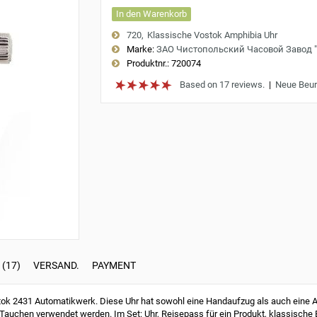
In den Warenkorb
720
Klassische Vostok Amphibia Uhr
Marke:
ЗАО Чистопольский Часовой Завод 
Produktnr.:
720074
Based on 17 reviews.
|
Neue Beur
(17)
VERSAND.
PAYMENT
k 2431 Automatikwerk. Diese Uhr hat sowohl eine Handaufzug als auch eine Au
Tauchen verwendet werden. Im Set: Uhr, Reisepass für ein Produkt, klassische