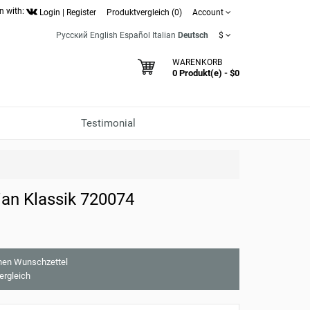
n with:
Login
|
Register
Produktvergleich (0)
Account
Русский
English
Español
Italian
Deutsch
$
WARENKORB
0 Produkt(e) - $0
Testimonial
an Klassik 720074
nen Wunschzettel
ergleich