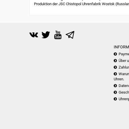
Produktion der JSC Chistopol Uhrenfabrik Wostok (Russla
INFORM
Payme
Über 
Zahlu
Warum 
Uhren.
Daten
Gesch
Uhren