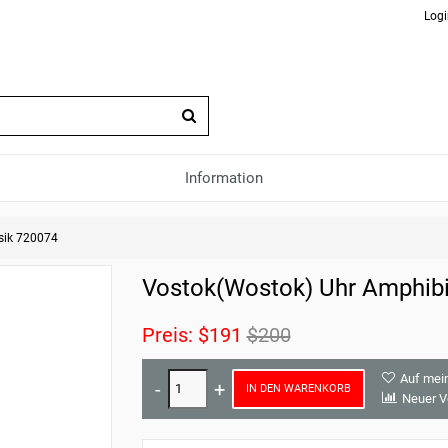
Logi
Information
sik 720074
Vostok(Wostok) Uhr Amphibi
Preis:
$191
$200
Auf mei
IN DEN WARENKORB
Neuer V