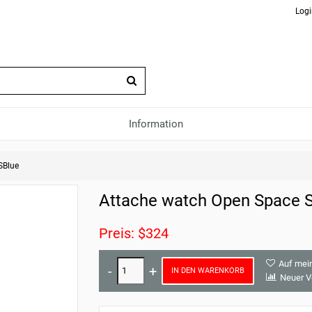
Logi
Information
SBlue
Attache watch Open Space 
Preis: $324
Auf mei
IN DEN WARENKORB
Neuer V