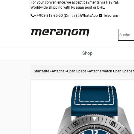
For your convenience, we accept payments via PayPal.
Worldwide shipping with Russian post or DHL.
+7-903-313-85-50
(Dmitry)
WhatsApp
Telegram
Shop
Startseite
»
Attache
»
Open Space
»
Attache watch Open Space 