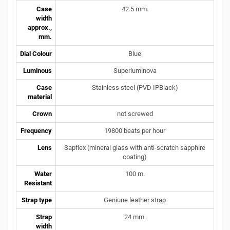
Case
42.5 mm.
width
approx.,
mm.
Dial Colour
Blue
Luminous
Superluminova
Case
Stainless steel (PVD IPBlack)
material
Crown
not screwed
Frequency
19800 beats per hour
Lens
Sapflex (mineral glass with anti-scratch sapphire
coating)
Water
100 m.
Resistant
Strap type
Geniune leather strap
Strap
24 mm.
width