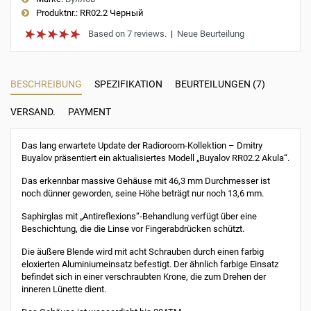
Produktnr.:
RR02.2 Черный
Based on 7 reviews.
|
Neue Beurteilung
BESCHREIBUNG
SPEZIFIKATION
BEURTEILUNGEN (7)
VERSAND.
PAYMENT
Das lang erwartete Update der Radioroom-Kollektion – Dmitry
Buyalov präsentiert ein aktualisiertes Modell „Buyalov RR02.2 Akula“.
Das erkennbar massive Gehäuse mit 46,3 mm Durchmesser ist
noch dünner geworden, seine Höhe beträgt nur noch 13,6 mm.
Saphirglas mit „Antireflexions“-Behandlung verfügt über eine
Beschichtung, die die Linse vor Fingerabdrücken schützt.
Die äußere Blende wird mit acht Schrauben durch einen farbig
eloxierten Aluminiumeinsatz befestigt. Der ähnlich farbige Einsatz
befindet sich in einer verschraubten Krone, die zum Drehen der
inneren Lünette dient.