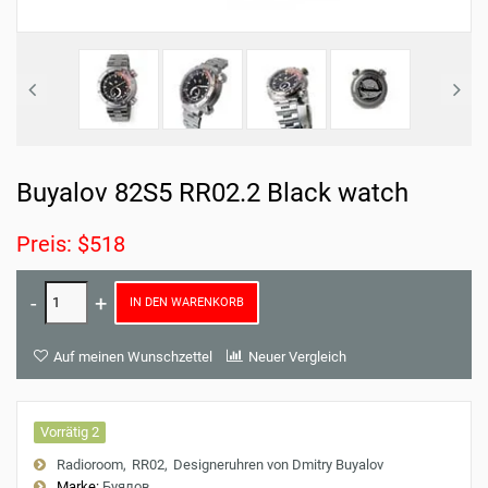
Buyalov 82S5 RR02.2 Black watch
Preis: $518
IN DEN WARENKORB
Auf meinen Wunschzettel
Neuer Vergleich
Vorrätig 2
Radioroom
RR02
Designeruhren von Dmitry Buyalov
Marke:
Буялов