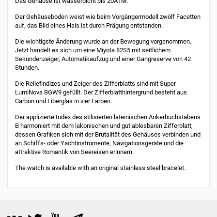
Das Gehäuse ist wasserdicht bis 20ATM.
Der Gehäuseboden weist wie beim Vorgängermodell zwölf Facetten
auf, das Bild eines Hais ist durch Prägung entstanden.
Die wichtigste Änderung wurde an der Bewegung vorgenommen.
Jetzt handelt es sich um eine Miyota 82S5 mit seitlichem
Sekundenzeiger, Automatikaufzug und einer Gangreserve von 42
Stunden.
Die Reliefindizes und Zeiger des Zifferblatts sind mit Super-
LumiNova BGW9 gefüllt. Der Zifferblatthintergrund besteht aus
Carbon und Fiberglas in vier Farben.
Der applizierte Index des stilisierten lateinischen Ankerbuchstabens
B harmoniert mit dem lakonischen und gut ablesbaren Zifferblatt,
dessen Grafiken sich mit der Brutalität des Gehäuses verbinden und
an Schiffs- oder Yachtinstrumente, Navigationsgeräte und die
attraktive Romantik von Seereisen erinnern.
The watch is available with an original stainless steel bracelet.