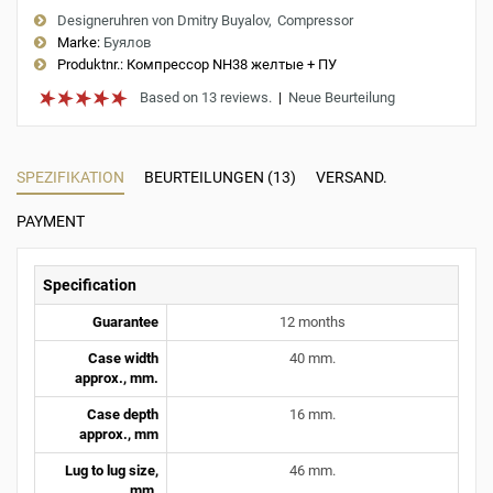
Designeruhren von Dmitry Buyalov
Compressor
Marke:
Буялов
Produktnr.:
Компрессор NH38 желтые + ПУ
Based on 13 reviews.
|
Neue Beurteilung
SPEZIFIKATION
BEURTEILUNGEN (13)
VERSAND.
PAYMENT
Specification
Guarantee
12 months
Case width
40 mm.
approx., mm.
Case depth
16 mm.
approx., mm
Lug to lug size,
46 mm.
mm.