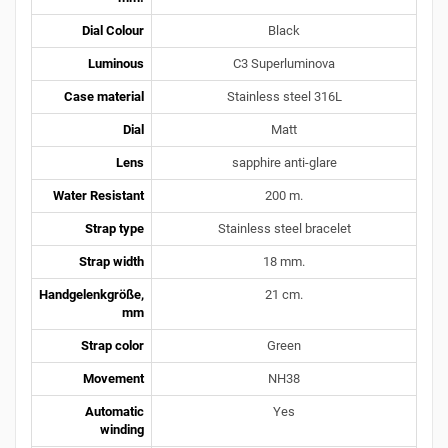
Dial Colour
Black
Luminous
C3 Superluminova
Case material
Stainless steel 316L
Dial
Matt
Lens
sapphire anti-glare
Water Resistant
200 m.
Strap type
Stainless steel bracelet
Strap width
18 mm.
Handgelenkgröße,
21 cm.
mm
Strap color
Green
Movement
NH38
Automatic
Yes
winding