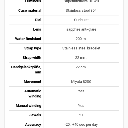
Luminous
Superluminova BGW9
Case material
Stainless steel 304
Dial
Sunburst
Lens
sapphire anti-glare
Water Resistant
200 m.
Strap type
Stainless steel bracelet
Strap width
22 mm.
Handgelenkgröße,
22 cm.
mm
Movement
Miyota 82S0
Automatic
Yes
winding
Manual winding
Yes
Jewels
21
Accuracy
-20...+40 sec per day