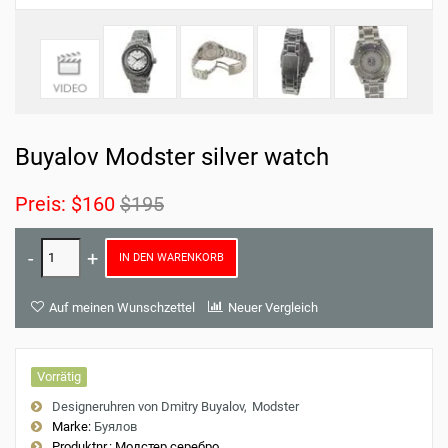
Buyalov Modster silver watch
Preis:
$160
$195
IN DEN WARENKORB
Auf meinen Wunschzettel
Neuer Vergleich
Vorrätig
Designeruhren von Dmitry Buyalov
Modster
Marke:
Буялов
Produktnr.:
Модстер серебро