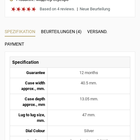
Based on 4 reviews.
|
Neue Beurteilung
SPEZIFIKATION
BEURTEILUNGEN (4)
VERSAND.
PAYMENT
Specification
Guarantee
12 months
Case width
40.5 mm.
approx., mm.
Case depth
13.05 mm.
approx., mm
Lug to lug size,
47 mm.
mm.
Dial Colour
Silver