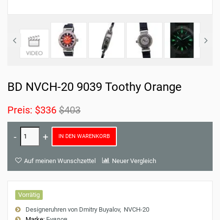
BD NVCH-20 9039 Toothy Orange
Preis:
$336
$403
IN DEN WARENKORB
Auf meinen Wunschzettel
Neuer Vergleich
Vorrätig
Designeruhren von Dmitry Buyalov
NVCH-20
Marke:
Буялов