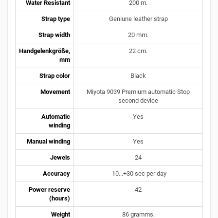
Water Resistant
200 m.
Strap type
Geniune leather strap
Strap width
20 mm.
Handgelenkgröße,
22 cm.
mm
Strap color
Black
Movement
Miyota 9039 Premium automatic Stop
second device
Automatic
Yes
winding
Manual winding
Yes
Jewels
24
Accuracy
-10...+30 sec per day
Power reserve
42
(hours)
Weight
86 gramms.