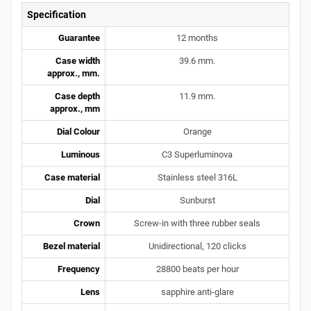
Specification
Guarantee
12 months
Case width
39.6 mm.
approx., mm.
Case depth
11.9 mm.
approx., mm
Dial Colour
Orange
Luminous
C3 Superluminova
Case material
Stainless steel 316L
Dial
Sunburst
Crown
Screw-in with three rubber seals
Bezel material
Unidirectional, 120 clicks
Frequency
28800 beats per hour
Lens
sapphire anti-glare