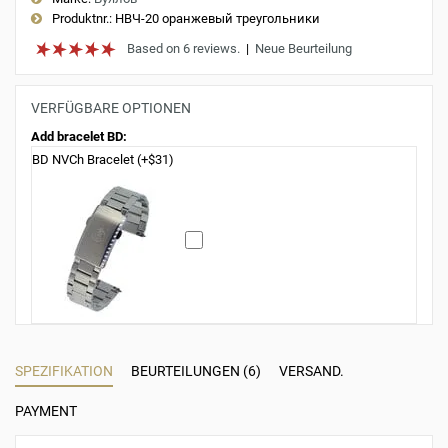
Produktnr.:
НВЧ-20 оранжевый треугольники
Based on 6 reviews.
|
Neue Beurteilung
VERFÜGBARE OPTIONEN
Add bracelet BD:
BD NVCh Bracelet (+$31)
SPEZIFIKATION
BEURTEILUNGEN (6)
VERSAND.
PAYMENT