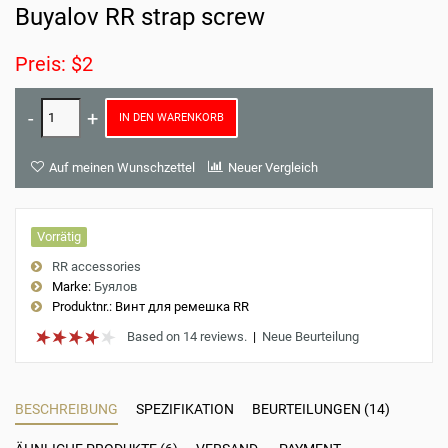
Buyalov RR strap screw
Preis: $2
IN DEN WARENKORB
Auf meinen Wunschzettel
Neuer Vergleich
Vorrätig
RR accessories
Marke:
Буялов
Produktnr.:
Винт для ремешка RR
Based on 14 reviews.
|
Neue Beurteilung
BESCHREIBUNG
SPEZIFIKATION
BEURTEILUNGEN (14)